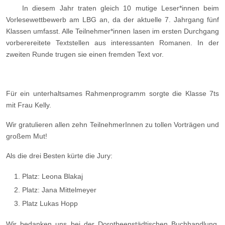
In diesem Jahr traten gleich 10 mutige Leser*innen beim
Vorlesewettbewerb am LBG an, da der aktuelle 7. Jahrgang fünf
Klassen umfasst. Alle Teilnehmer*innen lasen im ersten Durchgang
vorberereitete Textstellen aus interessanten Romanen. In der
zweiten Runde trugen sie einen fremden Text vor.
Für ein unterhaltsames Rahmenprogramm sorgte die Klasse 7ts
mit Frau Kelly.
Wir gratulieren allen zehn TeilnehmerInnen zu tollen Vorträgen und
großem Mut!
Als die drei Besten kürte die Jury:
Platz: Leona Blakaj
Platz: Jana Mittelmeyer
Platz Lukas Hopp
Wir bedanken uns bei der Dorotheenstädtischen Buchhandlung,