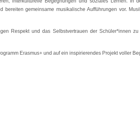
eren, interkulturelle Begegnungen und soziales Lernen. In 
d bereiten gemeinsame musikalische Aufführungen vor. Musi
igen Respekt und das Selbstvertrauen der Schüler*innen zu s
rogramm Erasmus+ und auf ein inspirierendes Projekt voller B