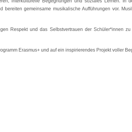
eren, interkulturelle Begegnungen und soziales Lernen. In 
d bereiten gemeinsame musikalische Aufführungen vor. Musi
igen Respekt und das Selbstvertrauen der Schüler*innen zu s
rogramm Erasmus+ und auf ein inspirierendes Projekt voller B